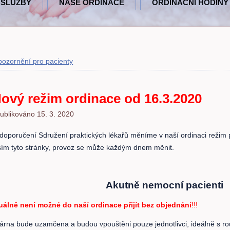
 SLUŽBY
NAŠE ORDINACE
ORDINAČNÍ HODINY
ozornění pro pacienty
ový režim ordinace od 16.3.2020
ublikováno
15. 3. 2020
 doporučení Sdružení praktických lékařů měníme v naší ordinaci režim p
sím tyto stránky, provoz se může každým dnem měnit.
Akutně nemocní pacienti
uálně není možné do naší ordinace přijít bez objednání
!!!
árna bude uzamčena a budou vpouštěni pouze jednotlivci, ideálně s r