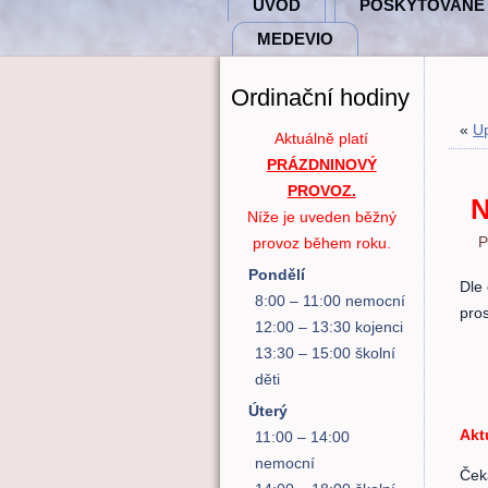
ÚVOD
POSKYTOVANÉ
MEDEVIO
Ordinační hodiny
«
Up
Aktuálně platí
PRÁZDNINOVÝ
PROVOZ.
N
Níže je uveden běžný
P
provoz během roku.
Pondělí
Dle
8:00 – 11:00 nemocní
pro
12:00 – 13:30 kojenci
13:30 – 15:00 školní
děti
Úterý
Akt
11:00 – 14:00
nemocní
Ček