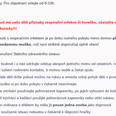
y. Pro objednání volejte od 8-10h.
ud má vaše dítě příznaky respirační infekce či horečku, zůstaňte
efonicky!!!
sob s respiračním infektem je po dobu nutného pobytu mimo domov
p
norázovou roušku
, což nyní striktně doporučuji úplně všem!
oručení Státního zdravotního ústavu:
 budově i u nás udržujte odstup alespoň jednoho metru od ostatních, nepl
v úzkém rodinném kontaktu, ti mohou sedět a čekat spolu.
alé děti držte pokud možno na rukou a omezte volný pohyb dětí v pros
oušku si po dobu pobytu v čekárně nesnímejte.
e smrkání používejte jednorázové kapesníky, po jejich vyhození do koš
ři kýchání a kašlání použijte jednorázové kapesníky nebo ohbí rukávu.
o ordinace s dítětem by měla jít
pouze jedna osoba
jako doprovod.
 současné situaci nebudou v čekárně k dispozici hračky .