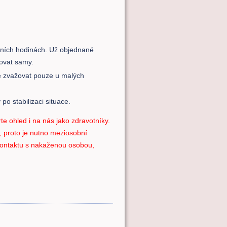
anních hodinách. Už objednané
ovat samy.
e zvažovat pouze u malých
o stabilizaci situace.
te ohled i na nás jako zdravotníky.
í, proto je nutno meziosobní
ontaktu s nakaženou osobou,