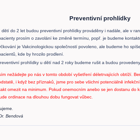
Preventivní prohlídky
 dětí do 2 let budou preventivní prohlídky prováděny i nadále, ale v r
pacienty prosím o zavolání ke změně termínu, popř. je budeme kontakt
čkování je Vakcinologickou společností povoleno, ale budeme ho spíš
pacientů, kde by hrozilo prodlení.
reventivní prohlídky u dětí nad 2 roky budeme rušit a budou provedeny p
ím nežádejte po nás v tomto období vyšetření déletrvajících obtíží. Ber
dstatě, i když bez příznaků, jsme pro sebe všichni potenciálně infekčn
takt omezit na minimum. Pokud onemocním anebo se jen dostanu do k
ude ordinace na dlouhou dobu fungovat vůbec.
ujeme.
r. Bendová