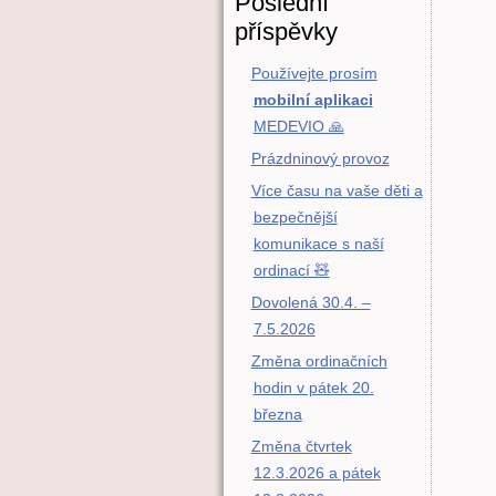
Poslední
příspěvky
Používejte prosím
mobilní aplikaci
MEDEVIO 🙏
Prázdninový provoz
Více času na vaše děti a
bezpečnější
komunikace s naší
ordinací 🧸
Dovolená 30.4. –
7.5.2026
Změna ordinačních
hodin v pátek 20.
března
Změna čtvrtek
12.3.2026 a pátek