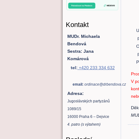
Kontakt
U
MUDr. Michaela
Bendová
O
Sestra: Jana
Komárová
P
tel:
+420 233 334 632
Pros
V po
email:
ordinace@drbendova.cz
kon
Adresa:
neb
Jugoslávských partyzánů
Děk
1089/15
MUD
16000 Praha 6 – Dejvice
4. patro (s výtahem)